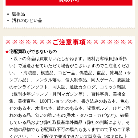
破損品
汚れのひどい品
宅配買取ができないもの
・以下の商品は買取りいたしかねます。送料お客様負担(着払
い）で返送させていただく場合がございますのでご注意くださ
い。 ・海賊盤、模造品、コピー品、偽造品、盗品、貸与品（サ
ンプル品）、レンタル落ち、個人制作品、同人ゲーム、要認証
のオンラインソフト、同人誌、通販カタログ、コミック雑誌
（週刊少年ジャンプ・月刊マガジン等）、百科事典、美術全
集、美術百科、100円ショップの本、書き込みのある本、色あ
せのある本、水濡れ本、破れのある本、児童ポルノ、ひどい汚
れのある品、匂いの強いもの(香水・タバコ・カビなど)、破損
している品および弊社取扱基準外商品（弊社の判断により、そ
の他の品物でも宅配買取不可の場合もありますので予めご了承
ください。） ・宅配便で発送できない大型商品（30キロ以上、