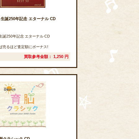
生誕250年記念 エターナル CD
誕250年記念 エターナル CD
ば売るほど査定額にボーナス!
買取参考金額：
1,250
円
脳クラシック CD