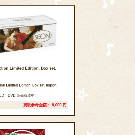
tion Limited Edition, Box set,
on Limited Edition, Box set, Import
D DVD 高価買取中!
買取参考金額：
8,000
円