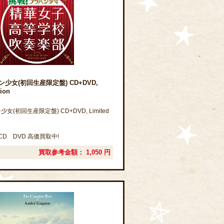
ン少女(初回生産限定盤) CD+DVD,
tion
女(初回生産限定盤) CD+DVD, Limited
D DVD 高価買取中!
買取参考金額：
1,050
円