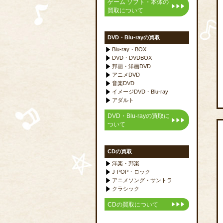
ゲーム ソフト・本体の
買取について
DVD・Blu-rayの買取
Blu-ray・BOX
DVD・DVDBOX
邦画・洋画DVD
アニメDVD
音楽DVD
イメージDVD・Blu-ray
アダルト
DVD・Blu-rayの買取に
ついて
CDの買取
洋楽・邦楽
J-POP・ロック
アニメソング・サントラ
クラシック
CDの買取について