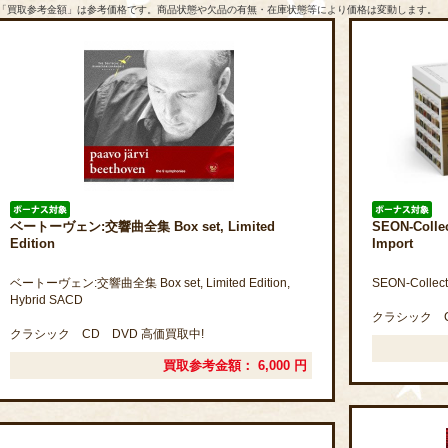
「買取参考金額」は参考価格です。商品状態や欠品の有無・在庫状態等により価格は変動します。
ベートーヴェン:交響曲全集 Box set, Limited
SEON-Collec
Edition
Import
ベートーヴェン:交響曲全集 Box set, Limited Edition,
SEON-Collecti
Hybrid SACD
クラシック C
クラシック CD DVD 高価買取中!
買取参考金額：
6,000
円