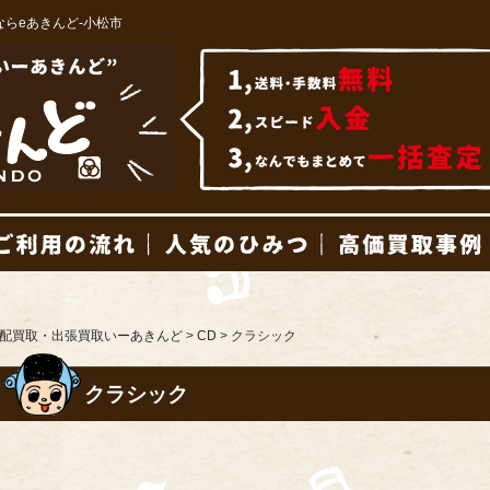
ならeあきんど-小松市
商品一覧
ご利用の流れ
人気のひみつ
配買取・出張買取いーあきんど
>
CD
>
クラシック
クラシック