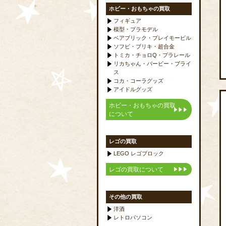
ホビー・おもちゃの買取
フィギュア
模型・プラモデル
ベアブリック・プレイモービル
ソフビ・ブリキ・超合金
トミカ・チョロQ・プラレール
リカちゃん・バービー・ブライ
ス
コカ・コーラグッズ
アイドルグッズ
ホビー・おもちゃの買取
について
レゴの買取
LEGO レゴブロック
レゴの買取について
その他の買取
洋酒
レトロパソコン