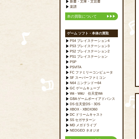
新書・文庫・文芸書
楽譜
本の買取について
ゲーム ソフト・本体の買取
PS4 プレイステーション4
PS3 プレイステーション3
PS2 プレイステーション2
PS1 プレイステーション
PSP
PSVITA
FC ファミリーコンピュータ
SF スーパーファミコン
N64 ニンテンドー64
GC ゲームキューブ
Wii・WiiU 任天堂Wii
GBA ゲームボーイアドバンス
DS 任天堂DS・3DS
XBOX・XBOX360
DC ドリームキャスト
SS セガサターン
MD メガドライブ
NEOGEO ネオジオ