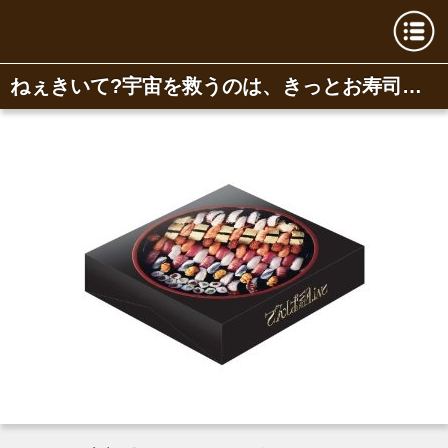
ねぇきいて?宇宙を救うのは、きっとお寿司…ではなく、でんぱ組.inc![超豪華初回限定盤]