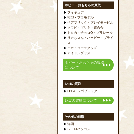
ホビー・おもちゃの買取
フィギュア
模型・プラモデル
ベアブリック・プレイモービル
ソフビ・ブリキ・超合金
トミカ・チョロQ・プラレール
リカちゃん・バービー・ブライ
ス
コカ・コーラグッズ
アイドルグッズ
ホビー・おもちゃの買取
について
レゴの買取
LEGO レゴブロック
レゴの買取について
その他の買取
洋酒
レトロパソコン