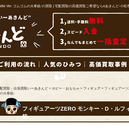
ttle Ver. ゴムゴムの火拳銃-の買取 | 宅配買取の高価買取ご希望ならeあきんど-小松
商品一覧
ご利用の流れ
人気のひみつ
配買取・出張買取いーあきんど
>
ホビー・おもちゃ
>
フィギュア
>
フィギュアーツZE
の火拳銃-
フィギュアーツZERO モンキー・D・ルフィ -B
銃-