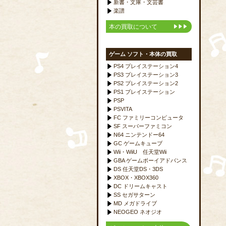
新書・文庫・文芸書
楽譜
本の買取について
ゲーム ソフト・本体の買取
PS4 プレイステーション4
PS3 プレイステーション3
PS2 プレイステーション2
PS1 プレイステーション
PSP
PSVITA
FC ファミリーコンピュータ
SF スーパーファミコン
N64 ニンテンドー64
GC ゲームキューブ
Wii・WiiU 任天堂Wii
GBA ゲームボーイアドバンス
DS 任天堂DS・3DS
XBOX・XBOX360
DC ドリームキャスト
SS セガサターン
MD メガドライブ
NEOGEO ネオジオ