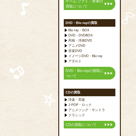
ゲーム ソフト・本体の
買取について
DVD・Blu-rayの買取
Blu-ray・BOX
DVD・DVDBOX
邦画・洋画DVD
アニメDVD
音楽DVD
イメージDVD・Blu-ray
アダルト
DVD・Blu-rayの買取に
ついて
CDの買取
洋楽・邦楽
J-POP・ロック
アニメソング・サントラ
クラシック
CDの買取について