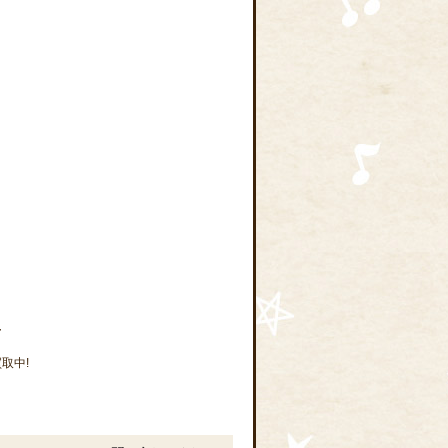
-
買取中!